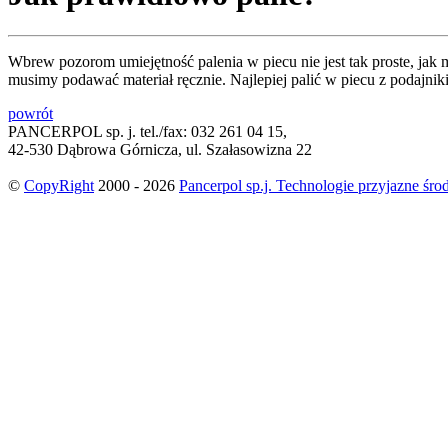
Wbrew pozorom umiejętność palenia w piecu nie jest tak proste, ja
musimy podawać materiał ręcznie. Najlepiej palić w piecu z podajn
powrót
PANCERPOL sp. j. tel./fax: 032 261 04 15,
42-530 Dąbrowa Górnicza, ul. Szałasowizna 22
©
CopyRight
2000 -
2026
Pancerpol sp.j. Technologie przyjazne śr