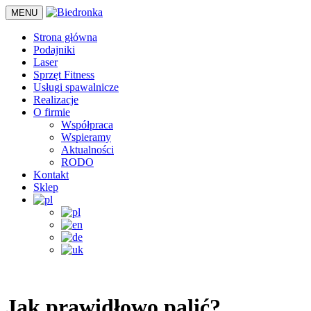
MENU
Strona główna
Podajniki
Laser
Sprzęt Fitness
Usługi spawalnicze
Realizacje
O firmie
Współpraca
Wspieramy
Aktualności
RODO
Kontakt
Sklep
•
Nowość!
-
KLATKA TRENINGOWA - RACK PR DO SA
Jak prawidłowo palić?